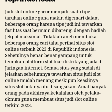
Judi slot online gacor menjadi suatu tipe
taruhan online guna makin digemari dalam
beberapa orang karena tipe judi ini tawarkan
fasilitas saat bermain dibarengi dengan hadiah
Jekpot maksimal. Tidaklah aneh membuka
beberapa orang cari tahu perihal situs slot
online terbaik 2023 di Republik indonesia.
Sebetulnya benar-benar gampang untuk
temukan platform slot luar distrik yang ada di
Jaringan internet. Semua situs yang sudah di
jelaskan sebelumnya tawarkan situs judi slot
online mudah menang meskipun keaslinya
situs slot hokinya itu disangsikan. Amat banyak
orang pada akhirnya kekalahan oleh pelaku-
oknum guna membuat situs judi slot online
terkini 2023.