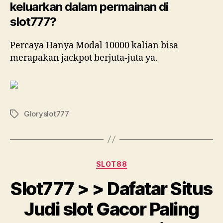
keluarkan dalam permainan di
slot777?
Percaya Hanya Modal 10000 kalian bisa
merapakan jackpot berjuta-juta ya.
Gloryslot777
Tags
Categories
SLOT88
Slot777 > > Dafatar Situs
Judi slot Gacor Paling