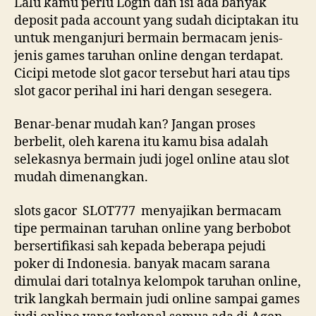
Lalu kamu perlu Login dan isi ada banyak
deposit pada account yang sudah diciptakan itu
untuk menganjuri bermain bermacam jenis-
jenis games taruhan online dengan terdapat.
Cicipi metode slot gacor tersebut hari atau tips
slot gacor perihal ini hari dengan sesegera.
Benar-benar mudah kan? Jangan proses
berbelit, oleh karena itu kamu bisa adalah
selekasnya bermain judi jogel online atau slot
mudah dimenangkan.
slots gacor SLOT777 menyajikan bermacam
tipe permainan taruhan online yang berbobot
bersertifikasi sah kepada beberapa pejudi
poker di Indonesia. banyak macam sarana
dimulai dari totalnya kelompok taruhan online,
trik langkah bermain judi online sampai games