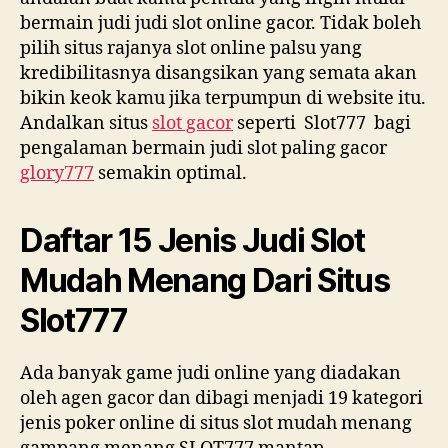
bermain judi judi slot online gacor. Tidak boleh
pilih situs rajanya slot online palsu yang
kredibilitasnya disangsikan yang semata akan
bikin keok kamu jika terpumpun di website itu.
Andalkan situs
slot gacor
seperti Slot777 bagi
pengalaman bermain judi slot paling gacor
glory777
semakin optimal.
Daftar 15 Jenis Judi Slot
Mudah Menang Dari Situs
Slot777
Ada banyak game judi online yang diadakan
oleh agen gacor dan dibagi menjadi 19 kategori
jenis poker online di situs slot mudah menang