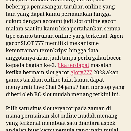
beberapa pemasangan taruhan online yang
lain yang dapat kamu permainkan hingga
cukup dengan account judi slot online gacor
malam saat itu kamu bisa pertahankan semua
tipe casino taruhan online yang terkenal. Agen
gacor SLOT 777 memiliki mekanisme
ketentraman terenkripsi hingga data
anggotanya akan jauh tanpa perlu galau bocor
kepada bagian ke-3.
Jika terdapat
masalah
ketika bermain slot gacor
glory777
2023 akan
games taruhan online lain, kamu dapat
menyurati Live Chat 24 jam/7 hari nonstop yang
diberi oleh BO slot mudah menang terkini ini.
Pilih satu situs slot tergacor pada zaman di
mana permainan slot online mudah menang
yang terkenal membuat satu diantara aspek
andalan buat kamu pemula yang ingin mulai