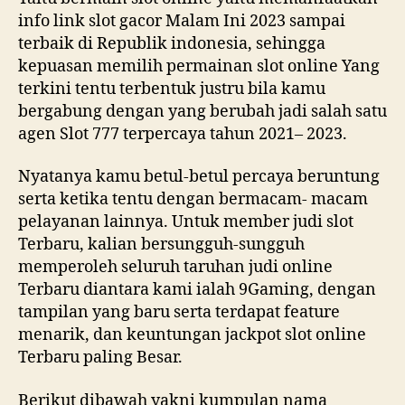
info link slot gacor Malam Ini 2023 sampai
terbaik di Republik indonesia, sehingga
kepuasan memilih permainan slot online Yang
terkini tentu terbentuk justru bila kamu
bergabung dengan yang berubah jadi salah satu
agen Slot 777 terpercaya tahun 2021– 2023.
Nyatanya kamu betul-betul percaya beruntung
serta ketika tentu dengan bermacam- macam
pelayanan lainnya. Untuk member judi slot
Terbaru, kalian bersungguh-sungguh
memperoleh seluruh taruhan judi online
Terbaru diantara kami ialah 9Gaming, dengan
tampilan yang baru serta terdapat feature
menarik, dan keuntungan jackpot slot online
Terbaru paling Besar.
Berikut dibawah yakni kumpulan nama