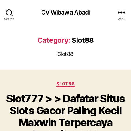
CV Wibawa Abadi
Search
Menu
Category:
Slot88
Slot88
Categories
SLOT88
Slot777 > > Dafatar Situs
Slots Gacor Paling Kecil
Maxwin Terpercaya