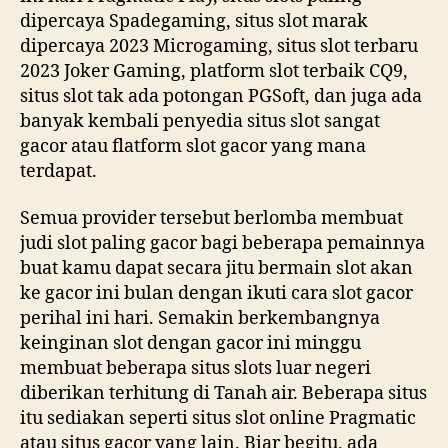
dipercaya Spadegaming, situs slot marak
dipercaya 2023 Microgaming, situs slot terbaru
2023 Joker Gaming, platform slot terbaik CQ9,
situs slot tak ada potongan PGSoft, dan juga ada
banyak kembali penyedia situs slot sangat
gacor atau flatform slot gacor yang mana
terdapat.
Semua provider tersebut berlomba membuat
judi slot paling gacor bagi beberapa pemainnya
buat kamu dapat secara jitu bermain slot akan
ke gacor ini bulan dengan ikuti cara slot gacor
perihal ini hari. Semakin berkembangnya
keinginan slot dengan gacor ini minggu
membuat beberapa situs slots luar negeri
diberikan terhitung di Tanah air. Beberapa situs
itu sediakan seperti situs slot online Pragmatic
atau situs gacor yang lain. Biar begitu, ada