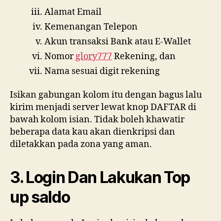
Alamat Email
Kemenangan Telepon
Akun transaksi Bank atau E-Wallet
Nomor
glory777
Rekening, dan
Nama sesuai digit rekening
Isikan gabungan kolom itu dengan bagus lalu
kirim menjadi server lewat knop DAFTAR di
bawah kolom isian. Tidak boleh khawatir
beberapa data kau akan dienkripsi dan
diletakkan pada zona yang aman.
3. Login Dan Lakukan Top
up saldo