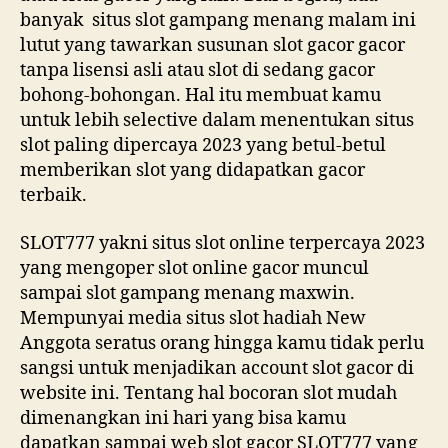
banyak situs slot gampang menang malam ini
lutut yang tawarkan susunan slot gacor gacor
tanpa lisensi asli atau slot di sedang gacor
bohong-bohongan. Hal itu membuat kamu
untuk lebih selective dalam menentukan situs
slot paling dipercaya 2023 yang betul-betul
memberikan slot yang didapatkan gacor
terbaik.
SLOT777 yakni situs slot online terpercaya 2023
yang mengoper slot online gacor muncul
sampai slot gampang menang maxwin.
Mempunyai media situs slot hadiah New
Anggota seratus orang hingga kamu tidak perlu
sangsi untuk menjadikan account slot gacor di
website ini. Tentang hal bocoran slot mudah
dimenangkan ini hari yang bisa kamu
dapatkan sampai web slot gacor SLOT777 yang