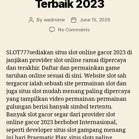
Terbaik 2023
By
wadminw
June 15, 2026
Post
Post
author
date
on
No Comments
Slot777
>
>
SLOT777sediakan situs slot online gacor 2023 di
Dafatar
janjikan provider slot online ramai dipercaya
Situs
dan terakhir. Daftar dan permainkan game
Slots
taruhan online sesuai di sini. Website slot sah
Gacor
tergacor ialah sebuah site permainan slot dan
Paling
juga situs slot mudah menang paling dipercaya
Kecil
Maxwin
yang tampilkan video permainan-permainan
Terpercaya
gulungan berisi banyak simbol tertentu.
Terbaik
Banyak slot gacor segar dari provider slot
2023
online gacor 2023 berbobot Internasional,
seperti developer situs slot gampang menang
ini hari Pragmatic Play, situs slots paling