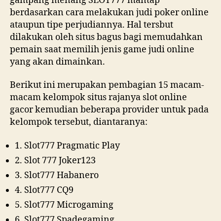
gampang menang SLOT777 mantap
berdasarkan cara melakukan judi poker online
ataupun tipe perjudiannya. Hal tersbut
dilakukan oleh situs bagus bagi memudahkan
pemain saat memilih jenis game judi online
yang akan dimainkan.
Berikut ini merupakan pembagian 15 macam-
macam kelompok situs rajanya slot online
gacor kemudian beberapa provider untuk pada
kelompok tersebut, diantaranya:
1. Slot777 Pragmatic Play
2. Slot 777 Joker123
3. Slot777 Habanero
4. Slot777 CQ9
5. Slot777 Microgaming
6. Slot777 Spadegaming