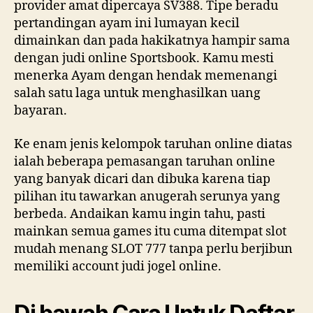
provider amat dipercaya SV388. Tipe beradu
pertandingan ayam ini lumayan kecil
dimainkan dan pada hakikatnya hampir sama
dengan judi online Sportsbook. Kamu mesti
menerka Ayam dengan hendak memenangi
salah satu laga untuk menghasilkan uang
bayaran.
Ke enam jenis kelompok taruhan online diatas
ialah beberapa pemasangan taruhan online
yang banyak dicari dan dibuka karena tiap
pilihan itu tawarkan anugerah serunya yang
berbeda. Andaikan kamu ingin tahu, pasti
mainkan semua games itu cuma ditempat slot
mudah menang SLOT 777 tanpa perlu berjibun
memiliki account judi jogel online.