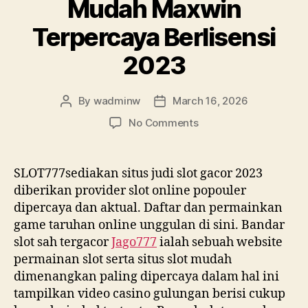
Mudah Maxwin
Terpercaya Berlisensi
2023
By
wadminw
March 16, 2026
Post
Post
author
date
on
No Comments
Slot777
>
>
SLOT777sediakan situs judi slot gacor 2023
Dafatar
diberikan provider slot online popouler
Situs
dipercaya dan aktual. Daftar dan permainkan
Judi
game taruhan online unggulan di sini. Bandar
slot
slot sah tergacor
Jago777
ialah sebuah website
Gacor
permainan slot serta situs slot mudah
Paling
Mudah
dimenangkan paling dipercaya dalam hal ini
Maxwin
tampilkan video casino gulungan berisi cukup
Terpercaya