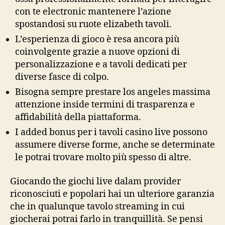
con te electronic mantenere l’azione
spostandosi su ruote elizabeth tavoli.
L’esperienza di gioco è resa ancora più
coinvolgente grazie a nuove opzioni di
personalizzazione e a tavoli dedicati per
diverse fasce di colpo.
Bisogna sempre prestare los angeles massima
attenzione inside termini di trasparenza e
affidabilità della piattaforma.
I added bonus per i tavoli casino live possono
assumere diverse forme, anche se determinate
le potrai trovare molto più spesso di altre.
Giocando the giochi live dalam provider
riconosciuti e popolari hai un ulteriore garanzia
che in qualunque tavolo streaming in cui
giocherai potrai farlo in tranquillità. Se pensi