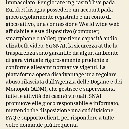
immacolato. Per giocare ing casinò live pada
Eurobet bisogna possedere un account pada
gioco regolarmente registrato e un conto di
gioco attivo, una connessione World wide web
affidabile e este dispositivo (computer,
smartphone o tablet) que tiene capacità audio
elizabeth video. Su SNAI, la sicurezza at the la
trasparenza sono garantite da algun ambiente
di gara virtuale rigorosamente prudente e
conforme allesamt normative vigenti. La
piattaforma opera disadvantage una regolare
abuso rilasciata dall’Agenzia delle Dogane e dei
Monopoli (ADM), che gestisce e supervisiona
tutte le attività dei casinò virtuali. SNAI
promuove elle gioco responsabile e informato,
mettendo the disposizione una suddivisione
FAQ e supporto clienti per rispondere a tutte
votre domande più frequenti.