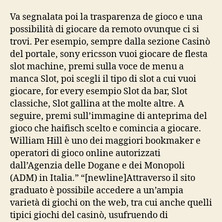
Va segnalata poi la trasparenza de gioco e una
possibilità di giocare da remoto ovunque ci si
trovi. Per esempio, sempre dalla sezione Casinò
del portale, sony ericsson vuoi giocare de flesta
slot machine, premi sulla voce de menu a
manca Slot, poi scegli il tipo di slot a cui vuoi
giocare, for every esempio Slot da bar, Slot
classiche, Slot gallina at the molte altre. A
seguire, premi sull’immagine di anteprima del
gioco che haifisch scelto e comincia a giocare.
William Hill è uno dei maggiori bookmaker e
operatori di gioco online autorizzati
dall’Agenzia delle Dogane e dei Monopoli
(ADM) in Italia.” “[newline]Attraverso il sito
graduato è possibile accedere a un’ampia
varietà di giochi on the web, tra cui anche quelli
tipici giochi del casinò, usufruendo di