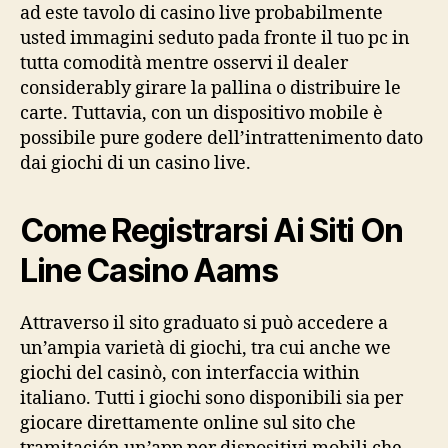
ad este tavolo di casino live probabilmente
usted immagini seduto pada fronte il tuo pc in
tutta comodità mentre osservi il dealer
considerably girare la pallina o distribuire le
carte. Tuttavia, con un dispositivo mobile è
possibile pure godere dell’intrattenimento dato
dai giochi di un casino live.
Come Registrarsi Ai Siti On
Line Casino Aams
Attraverso il sito graduato si può accedere a
un’ampia varietà di giochi, tra cui anche we
giochi del casinò, con interfaccia within
italiano. Tutti i giochi sono disponibili sia per
giocare direttamente online sul sito che