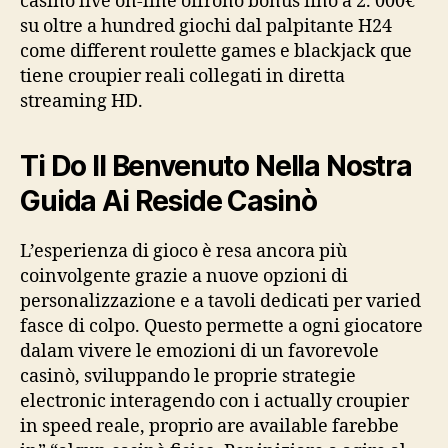
casino live on-line offrono bonus fino a 2. 000€
su oltre a hundred giochi dal palpitante H24
come different roulette games e blackjack que
tiene croupier reali collegati in diretta
streaming HD.
Ti Do Il Benvenuto Nella Nostra
Guida Ai Reside Casinò
L’esperienza di gioco è resa ancora più
coinvolgente grazie a nuove opzioni di
personalizzazione e a tavoli dedicati per varied
fasce di colpo. Questo permette a ogni giocatore
dalam vivere le emozioni di un favorevole
casinò, sviluppando le proprie strategie
electronic interagendo con i actually croupier
in speed reale, proprio are available farebbe