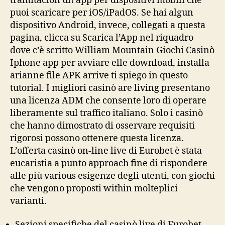
tramitación un’app per dispositivi mobili che
puoi scaricare per iOS/iPadOS. Se hai algun
dispositivo Android, invece, collegati a questa
pagina, clicca su Scarica l’App nel riquadro
dove c’è scritto William Mountain Giochi Casinò
Iphone app per avviare elle download, installa
arianne file APK arrive ti spiego in questo
tutorial. I migliori casinò are living presentano
una licenza ADM che consente loro di operare
liberamente sul traffico italiano. Solo i casinò
che hanno dimostrato di osservare requisiti
rigorosi possono ottenere questa licenza.
L’offerta casinò on-line live di Eurobet è stata
eucaristia a punto approach fine di rispondere
alle più various esigenze degli utenti, con giochi
che vengono proposti within molteplici
varianti.
Sezioni specifiche del casinò live di Eurobet