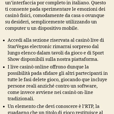
un’interfaccia por completo in italiano. Questo
ti consente pada sperimentare le emozioni dei
casinò fisici, comodamente da casa o ovunque
su desideri, semplicemente utilizzando un
computer u un dispositivo mobile.
Accedi alla sezione riservata al casinò live di
StarVegas electronic rimarrai sorpreso dal
lungo elenco dalam tavoli da gioco e di Sport
Show disponibili sulla nostra piattaforma.
I live casinò online offrono dunque la
possibilità pada sfidare gli altri partecipanti in
tutte le fasi delete gioco, giocando que incluye
persone reali anziché contro un software,
come invece avviene nei casinò on-line
tradizionali.
Un elemento che devi conoscere è l’RTP, la
guadagno che un titolo di gioco restituisce al