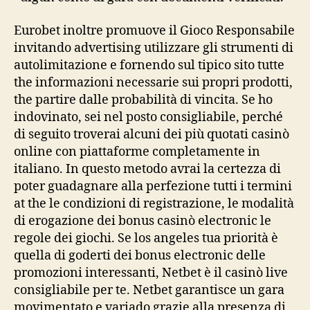
Eurobet inoltre promuove il Gioco Responsabile
invitando advertising utilizzare gli strumenti di
autolimitazione e fornendo sul tipico sito tutte
the informazioni necessarie sui propri prodotti,
the partire dalle probabilità di vincita. Se ho
indovinato, sei nel posto consigliabile, perché
di seguito troverai alcuni dei più quotati casinò
online con piattaforme completamente in
italiano. In questo metodo avrai la certezza di
poter guadagnare alla perfezione tutti i termini
at the le condizioni di registrazione, le modalità
di erogazione dei bonus casinò electronic le
regole dei giochi. Se los angeles tua priorità è
quella di goderti dei bonus electronic delle
promozioni interessanti, Netbet è il casinò live
consigliabile per te. Netbet garantisce un gara
movimentato e variado grazie alla presenza di