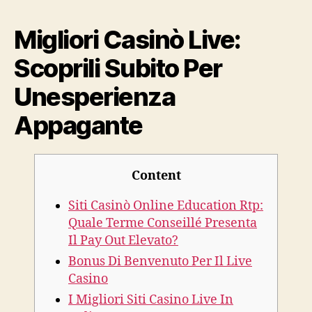
Migliori Casinò Live:
Scoprili Subito Per
Unesperienza
Appagante
Content
Siti Casinò Online Education Rtp:
Quale Terme Conseillé Presenta
Il Pay Out Elevato?
Bonus Di Benvenuto Per Il Live
Casino
I Migliori Siti Casino Live In