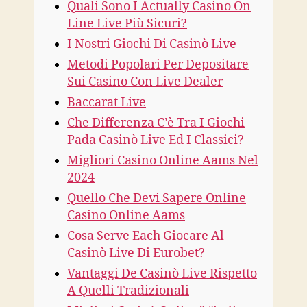
Quali Sono I Actually Casino On
Line Live Più Sicuri?
I Nostri Giochi Di Casinò Live
Metodi Popolari Per Depositare
Sui Casino Con Live Dealer
Baccarat Live
Che Differenza C’è Tra I Giochi
Pada Casinò Live Ed I Classici?
Migliori Casino Online Aams Nel
2024
Quello Che Devi Sapere Online
Casino Online Aams
Cosa Serve Each Giocare Al
Casinò Live Di Eurobet?
Vantaggi De Casinò Live Rispetto
A Quelli Tradizionali