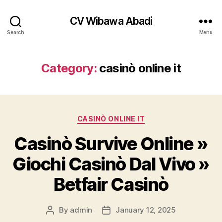
CV Wibawa Abadi
Search
Menu
Category:
casinò online it
Categories
CASINÒ ONLINE IT
Casinò Survive Online »
Giochi Casinò Dal Vivo »
Betfair Casinò
By
admin
January 12, 2025
Post
Post
author
date