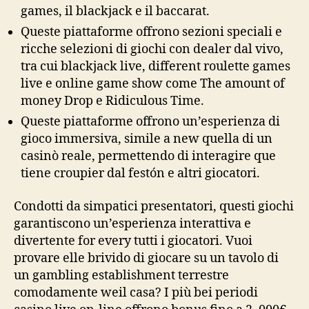
games, il blackjack e il baccarat.
Queste piattaforme offrono sezioni speciali e
ricche selezioni di giochi con dealer dal vivo,
tra cui blackjack live, different roulette games
live e online game show come The amount of
money Drop e Ridiculous Time.
Queste piattaforme offrono un’esperienza di
gioco immersiva, simile a new quella di un
casinò reale, permettendo di interagire que
tiene croupier dal festón e altri giocatori.
Condotti da simpatici presentatori, questi giochi
garantiscono un’esperienza interattiva e
divertente for every tutti i giocatori. Vuoi
provare elle brivido di giocare su un tavolo di
un gambling establishment terrestre
comodamente weil casa? I più bei periodi