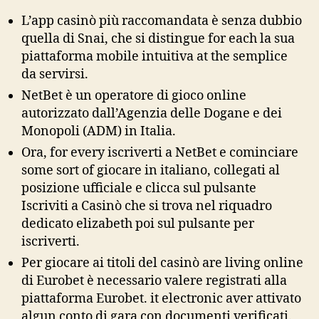
L’app casinò più raccomandata è senza dubbio
quella di Snai, che si distingue for each la sua
piattaforma mobile intuitiva at the semplice
da servirsi.
NetBet è un operatore di gioco online
autorizzato dall’Agenzia delle Dogane e dei
Monopoli (ADM) in Italia.
Ora, for every iscriverti a NetBet e cominciare
some sort of giocare in italiano, collegati al
posizione ufficiale e clicca sul pulsante
Iscriviti a Casinò che si trova nel riquadro
dedicato elizabeth poi sul pulsante per
iscriverti.
Per giocare ai titoli del casinò are living online
di Eurobet è necessario valere registrati alla
piattaforma Eurobet. it electronic aver attivato
algun conto di gara con documenti verificati.