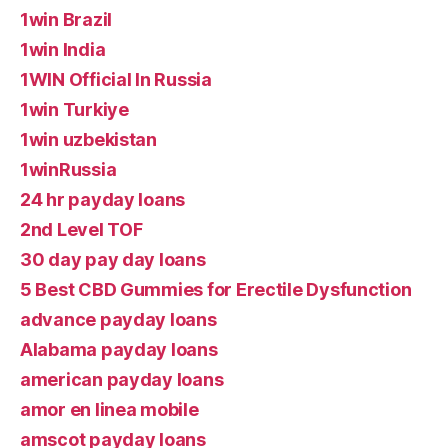
1win Brazil
1win India
1WIN Official In Russia
1win Turkiye
1win uzbekistan
1winRussia
24 hr payday loans
2nd Level TOF
30 day pay day loans
5 Best CBD Gummies for Erectile Dysfunction
advance payday loans
Alabama payday loans
american payday loans
amor en linea mobile
amscot payday loans