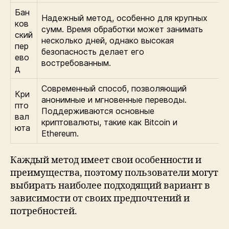
Бан
Надежный метод, особенно для крупных
ков
сумм. Время обработки может занимать
ский
несколько дней, однако высокая
пер
безопасность делает его
ево
востребованным.
д
Современный способ, позволяющий
Кри
анонимные и мгновенные переводы.
пто
Поддерживаются основные
вал
криптовалюты, такие как Bitcoin и
юта
Ethereum.
Каждый метод имеет свои особенности и
преимущества, поэтому пользователи могут
выбирать наиболее подходящий вариант в
зависимости от своих предпочтений и
потребностей.