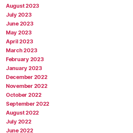
August 2023
July 2023
June 2023
May 2023
April 2023
March 2023
February 2023
January 2023
December 2022
November 2022
October 2022
September 2022
August 2022
July 2022
June 2022