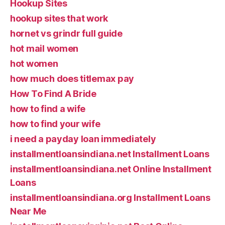
Hookup Sites
hookup sites that work
hornet vs grindr full guide
hot mail women
hot women
how much does titlemax pay
How To Find A Bride
how to find a wife
how to find your wife
i need a payday loan immediately
installmentloansindiana.net Installment Loans
installmentloansindiana.net Online Installment
Loans
installmentloansindiana.org Installment Loans
Near Me