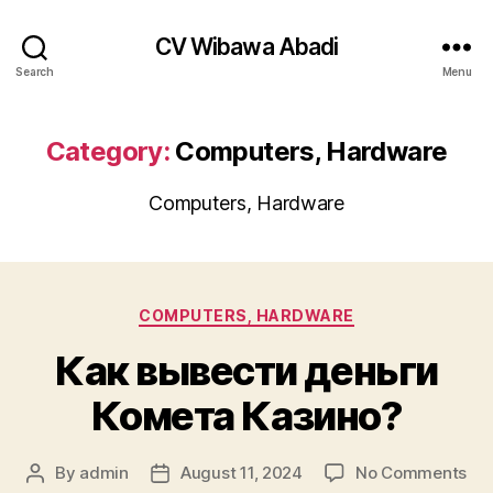
CV Wibawa Abadi
Search
Menu
Category:
Computers, Hardware
Computers, Hardware
Categories
COMPUTERS, HARDWARE
Как вывести деньги
Комета Казино?
on
By
admin
August 11, 2024
No Comments
Post
Post