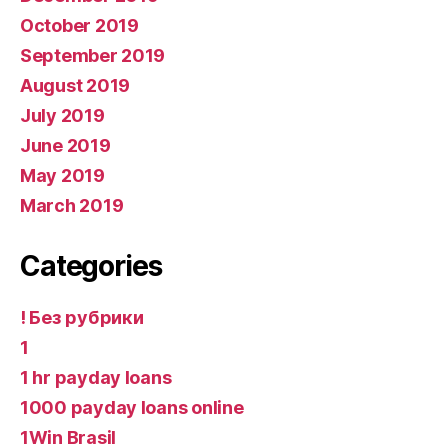
October 2019
September 2019
August 2019
July 2019
June 2019
May 2019
March 2019
Categories
! Без рубрики
1
1 hr payday loans
1000 payday loans online
1Win Brasil