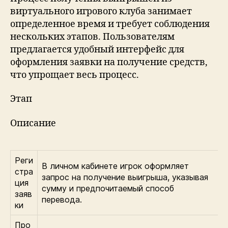
виртуального игрового клуба занимает
определенное время и требует соблюдения
нескольких этапов. Пользователям
предлагается удобный интерфейс для
оформления заявки на получение средств,
что упрощает весь процесс.
Этап
Описание
Реги
В личном кабинете игрок оформляет
стра
запрос на получение выигрыша, указывая
ция
сумму и предпочитаемый способ
заяв
перевода.
ки
Про