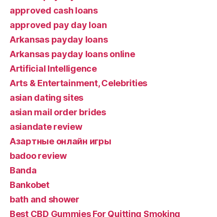
approved cash loans
approved pay day loan
Arkansas payday loans
Arkansas payday loans online
Artificial Intelligence
Arts & Entertainment, Celebrities
asian dating sites
asian mail order brides
asiandate review
Aзартные онлайн игры
badoo review
Banda
Bankobet
bath and shower
Best CBD Gummies For Quitting Smoking