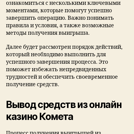
ознакомиться с несколькими ключевыми
моментами, которые помогут успешно
завершить операцию. Важно понимать
правила и условия, а также возможные
методы получения выигрыша.
Далее будет рассмотрен порядок действий,
который необходимо выполнить для
успешного завершения процесса. Это
поможет избежать непредвиденных
трудностей и обеспечить своевременное
получение средств.
Вывод средств из онлайн
казино Комета
Процесс получения выигрышей из