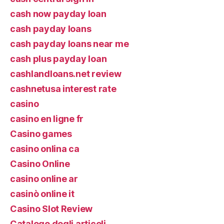
cash now payday loan
cash payday loans
cash payday loans near me
cash plus payday loan
cashlandloans.net review
cashnetusa interest rate
casino
casino en ligne fr
Casino games
casino onlina ca
Casino Online
casino online ar
casinò online it
Casino Slot Review
Catalogo degli articoli