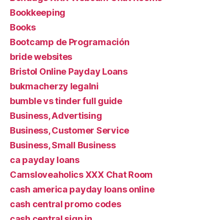
Bookkeeping
Books
Bootcamp de Programación
bride websites
Bristol Online Payday Loans
bukmacherzy legalni
bumble vs tinder full guide
Business, Advertising
Business, Customer Service
Business, Small Business
ca payday loans
Camsloveaholics XXX Chat Room
cash america payday loans online
cash central promo codes
cash central sign in