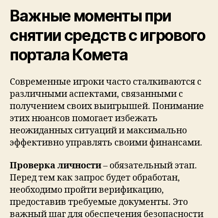
Важные моменты при
снятии средств с игрового
портала Комета
Современные игроки часто сталкиваются с
различными аспектами, связанными с
получением своих выигрышей. Понимание
этих нюансов помогает избежать
неожиданных ситуаций и максимально
эффективно управлять своими финансами.
Проверка личности
– обязательный этап.
Перед тем как запрос будет обработан,
необходимо пройти верификацию,
предоставив требуемые документы. Это
важный шаг для обеспечения безопасности