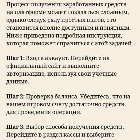
Процесс получения заработанных средств
на платформе может показаться сложным,
однако следуя ряду простых шагов, это
становится вполне доступным и понятным.
Ниже приведена подробная инструкция,
которая поможет справиться с этой задачей.
Шаг 1:
Вход в аккаунт. Перейдите на
официальный сайт и выполните
авторизацию, используя свои учетные
данные.
Шаг 2:
Проверка баланса. Убедитесь, что на
вашем игровом счету достаточно средств
для проведения операции.
Шаг 3:
Выбор способа получения средств.
Перейдите в раздел кассы и выберите