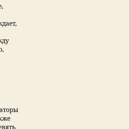
,
ждает,
жду
о,
каторы
акже
евять