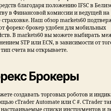
средств благодаря положению IFSC в Белизе
тву в Финансовой комиссии и ведущей на
 страховке. Наш обзор markets60 подтвер
тот форекс-брокер удобен для мобильных
йств. В markets60 вы можете выбирать ме
нением STP или ECN, в зависимости от тог
 тип счета вы открываете.
рекс Брокеры
жете создавать торговых роботов и инди
ощью cTrader Automate или C #. CTrader т
 настраиваемые списки инструментов и д