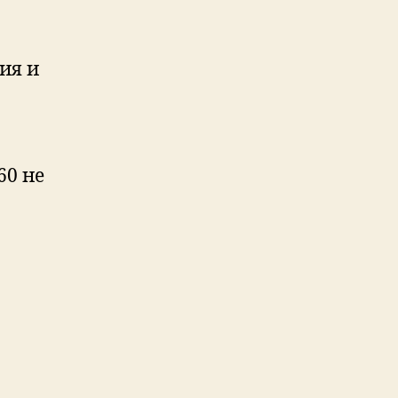
ия и
.
60 не