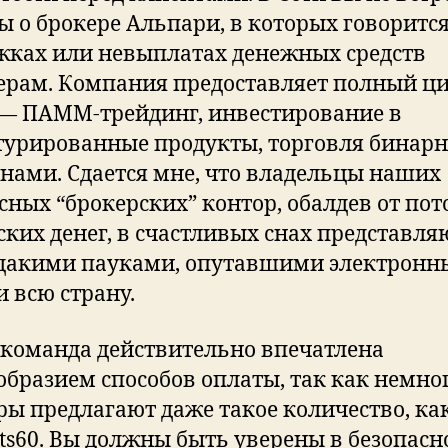
ы о брокере Альпари, в которых говорится
жках или невыплатах денежных средств
ерам. Компания предоставляет полный ц
 — ПАММ-трейдинг, инвестирование в
турированные продукты, торговля бинар
нами. Сдается мне, что владельцы наших
сных “брокерских” контор, обалдев от пот
ских денег, в счастливых снах представля
эдакими пауками, опутавшими электрон
и всю страну.
команда действительно впечатлена
образием способов оплаты, так как немно
ры предлагают даже такое количество, ка
ts60. Вы должны быть уверены в безопасн