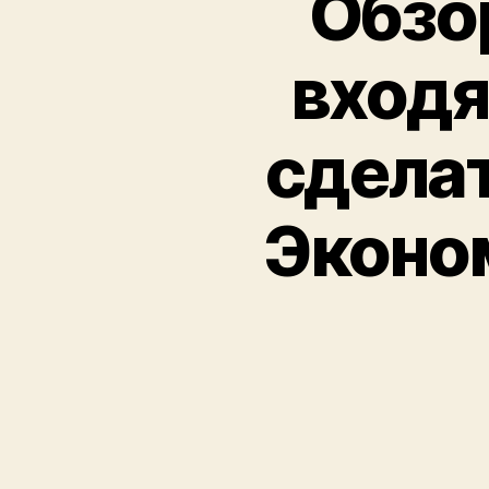
Обзо
входя
сдела
Эконом