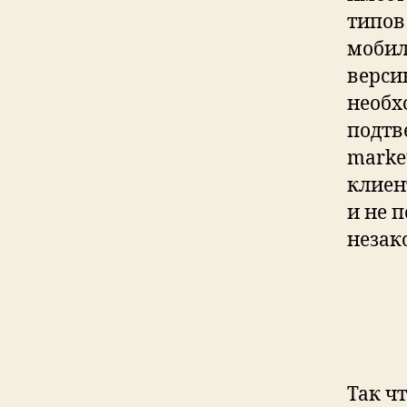
типов
мобил
верси
необх
подтв
marke
клиен
и не 
незак
Так ч