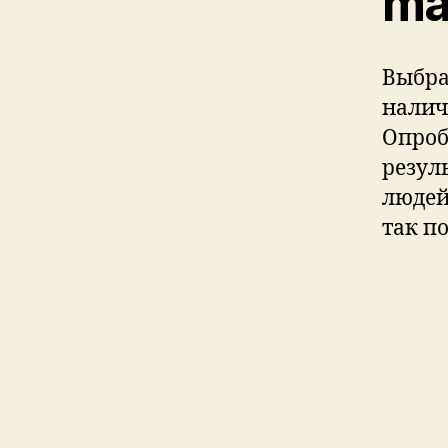
ma
Выбра
налич
Опроб
резул
людей
так п