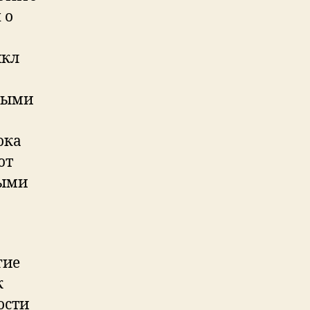
 о
икл
ными
ока
ют
ными
гие
к
ости