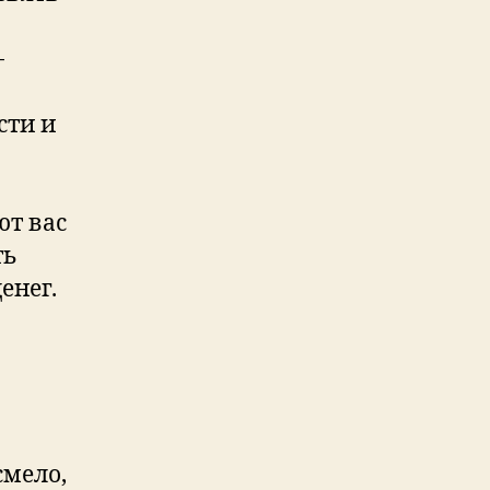
-
сти и
т вас
ть
енег.
смело,