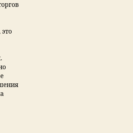
торгов
 это
.
но
ое
ршения
на