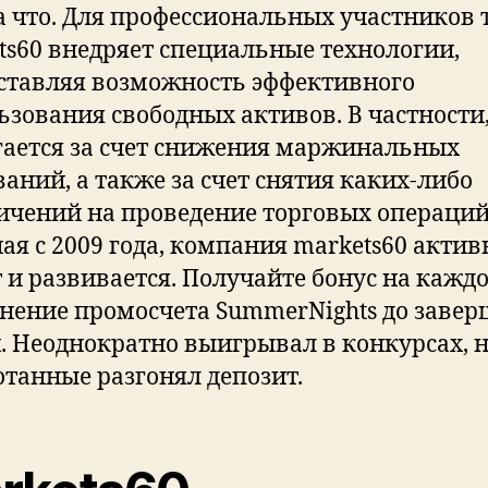
за что. Для профессиональных участников 
ts60 внедряет специальные технологии,
ставляя возможность эффективного
ьзования свободных активов. В частности,
гается за счет снижения маржинальных
ваний, а также за счет снятия каких-либо
ичений на проведение торговых операций
ая с 2009 года, компания markets60 актив
т и развивается. Получайте бонус на кажд
нение промосчета SummerNights до заве
. Неоднократно выигрывал в конкурсах, 
отанные разгонял депозит.