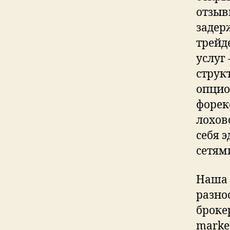
отзыв
задер
трейд
услуг
струк
опцио
форек
лохов
себя 
сетям
Наша 
разно
броке
marke