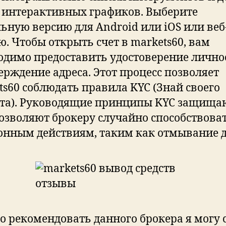
 интерактивных графиков. Выберите
ьную версию для Android или iOS или веб
ю. Чтобы открыть счет в markets60, вам
одимо предоставить удостоверение лично
ерждение адреса. Этот процесс позволяет
ts60 соблюдать правила KYC (Знай своего
та). Руководящие принципы KYC защищаю
позволяют брокеру случайно способствова
онным действиям, таким как отмывание д
то рекомендовать данного брокера я могу 