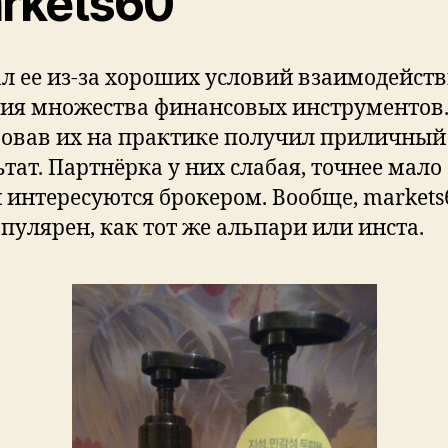
rkets60
л ее из-за хороших условий взаимодейств
ия множества финансовых инструментов
овав их на практике получил приличный
ьтат. Партнёрка у них слабая, точнее мало
 интересуются брокером. Вообще, markets
опулярен, как тот же альпари или инста.