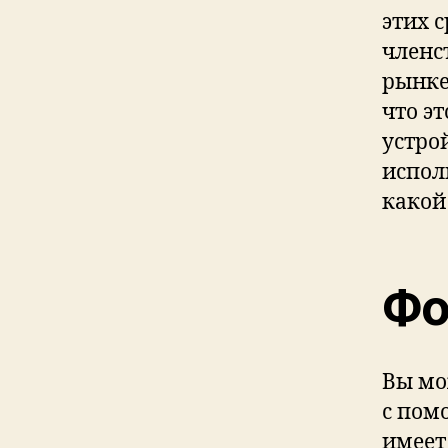
этих 
членс
рынке
что э
устро
испол
какой
Фо
Вы мо
с пом
имеет