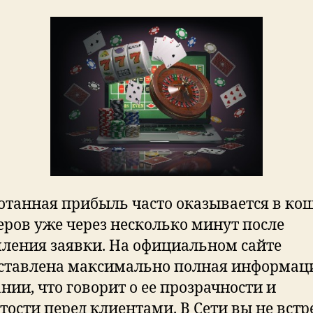
б
в
в
Т
п
с
п
в
Э
и
б
Н
отанная прибыль часто оказывается в ко
М
Д
еров уже через несколько минут после
ления заявки. На официальном сайте
ставлена максимально полная информац
нии, что говорит о ее прозрачности и
тости перед клиентами. В Сети вы не встр