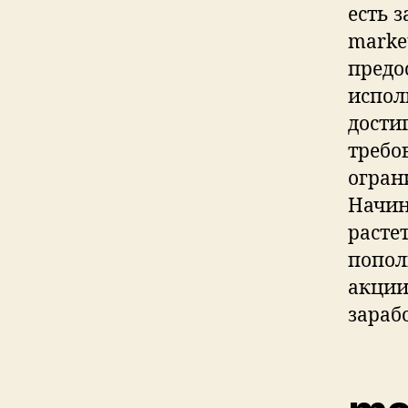
есть 
marke
предо
испол
дости
требо
огран
Начин
расте
попол
акции
зараб