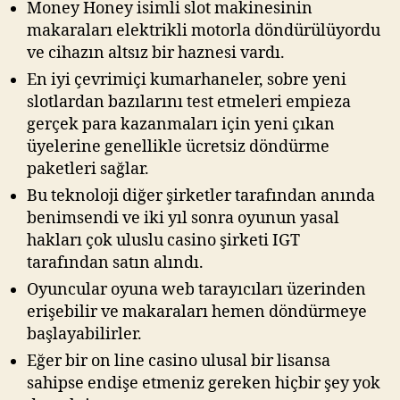
Money Honey isimli slot makinesinin
makaraları elektrikli motorla döndürülüyordu
ve cihazın altsız bir haznesi vardı.
En iyi çevrimiçi kumarhaneler, sobre yeni
slotlardan bazılarını test etmeleri empieza
gerçek para kazanmaları için yeni çıkan
üyelerine genellikle ücretsiz döndürme
paketleri sağlar.
Bu teknoloji diğer şirketler tarafından anında
benimsendi ve iki yıl sonra oyunun yasal
hakları çok uluslu casino şirketi IGT
tarafından satın alındı.
Oyuncular oyuna web tarayıcıları üzerinden
erişebilir ve makaraları hemen döndürmeye
başlayabilirler.
Eğer bir on line casino ulusal bir lisansa
sahipse endişe etmeniz gereken hiçbir şey yok