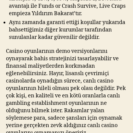
avantajı ile Funds or Crash Survive, Live Craps
empieza Yıldırım Bakarat’tır.
Aynı zamanda garanti ettiği koşullar yukarıda
bahsettiğimiz diğer kurumlar tarafından
sunulanlar kadar güvenilir değildir.
Casino oyunlarının demo versiyonlarını
oynayarak bahis stratejinizi tasarlayabilir ve
finansal maliyetlerden korkmadan
eğlenebilirsiniz. Hayır, lisanslı çevrimiçi
casinolarda oynadığın sürece, canlı casino
oyunlarının hileli olması pek olası değildir. Pek
çok kişi, en kaliteli ve en kötü oranlarla canlı
gambling establishment oyunlarının ne
olduğunu bilmek ister. Rakamlar yalan
söylemese para, sadece şansları için oynamak
yerine gerçekten zevk aldığınız canlı casino
oyunlarını oynamanızı öneririz.