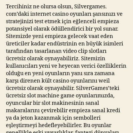
Tercihiniz ne olursa olsun, Silvergames.
com’daki internet casino oyunları şansınızı ve
stratejinizi test etmek için eğlenceli empieza
potansiyel olarak ödüllendirici bir yol sunar.
Sitemizde yeni empieza gelecek vaat eden
üreticiler kadar endüstrinin en büyük isimleri
tarafından tasarlanan video clip slotları
ücretsiz olarak oynayabiliriz. Sitemizin
kullanıcıları yeni ve heyecan verici özelliklerin
olduğu en yeni oyunların yanı sıra zamana
karşı direnen kült casino oyunlarını weil
ücretsiz olarak oynayabilir. SilverGames’teki
ücretsiz slot machine game oyunlarımızda,
oyuncular bir slot makinesinin sanal
makaralarını çevirebilir empieza sanal kredi
ya da jeton kazanmak için sembolleri
eşleştirmeyi hedefleyebilirler. Bu oyunlar
genellikle eski uygarlıklar, fantezi dünyaları