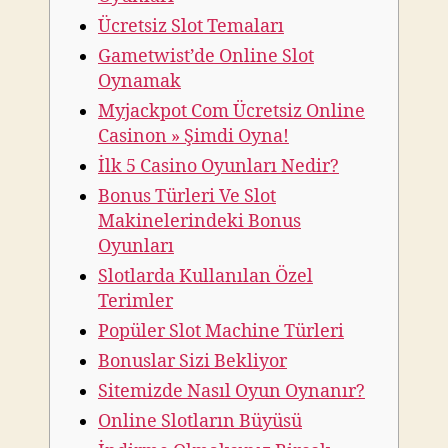
Ücretsiz Slot Temaları
Gametwist’de Online Slot
Oynamak
Myjackpot Com Ücretsiz Online
Casinon » Şimdi Oyna!
İlk 5 Casino Oyunları Nedir?
Bonus Türleri Ve Slot
Makinelerindeki Bonus
Oyunları
Slotlarda Kullanılan Özel
Terimler
Popüler Slot Machine Türleri
Bonuslar Sizi Bekliyor
Sitemizde Nasıl Oyun Oynanır?
Online Slotların Büyüsü