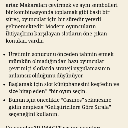
artar. Makaraları çevirmek ve aynı sembolleri
bir kombinasyonda toplamak gibi basit bir
süreç, oyuncular için bir süredir yeterli
gelmemektedir. Modern oyuncuların
ihtiyaçlrını karşılayan slotların öne çıkan
konuları vardır.
Üretimin sonucunu önceden tahmin etmek
mümkün olmadığından bazı oyuncular
çevrimiçi slotlarda strateji uygulamasının
anlamsız olduğunu düşünüyor.
Başlamak için slot kütüphanesini keşfedin ve
size hitap eden” “bir oyun seçin.
Bunun için öncelikle “Casinos” sekmesine
gidin empieza “Geliştiricilere Göre Sırala”
seçeneğini kullanın.