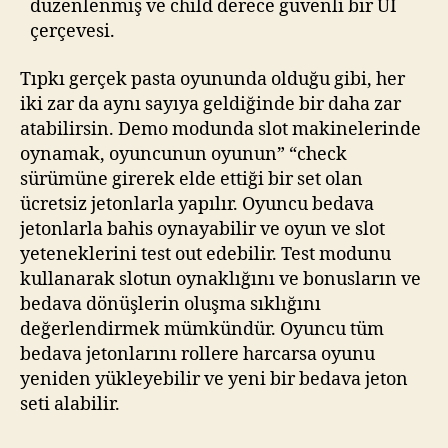
düzenlenmiş ve child derece güvenli bir UI
çerçevesi.
Tıpkı gerçek pasta oyununda olduğu gibi, her
iki zar da aynı sayıya geldiğinde bir daha zar
atabilirsin. Demo modunda slot makinelerinde
oynamak, oyuncunun oyunun” “check
sürümüne girerek elde ettiği bir set olan
ücretsiz jetonlarla yapılır. Oyuncu bedava
jetonlarla bahis oynayabilir ve oyun ve slot
yeteneklerini test out edebilir. Test modunu
kullanarak slotun oynaklığını ve bonusların ve
bedava dönüşlerin oluşma sıklığını
değerlendirmek mümkündür. Oyuncu tüm
bedava jetonlarını rollere harcarsa oyunu
yeniden yükleyebilir ve yeni bir bedava jeton
seti alabilir.