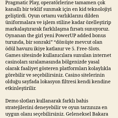
Pragmatic Play, operatörlerine tamamen çok
kanallı bir teklif sunmak için en kid teknolojiyi
geliştirdi. Oyun ortamı varlıklarını dilden
üniformalara ve işlem stiline kadar özelleştirip
markalaştırarak farklılaşma fırsatı sunuyoruz.
Oynanan the girl yeni PowerUP added bonus
turunda, bir sonraki” “dönüşte mevcut olan
ödül havuzu ikiye katlanır ve 5. Free-Slots.
Games sitesinde kullanıcılara sunulan internet
casinoları sıralamasında bölgenizde yasal
olarak faaliyet gösteren platformları kolaylıkla
görebilir ve seçebilirsiniz. Casino sitelerinin
olduğu sayfada lokasyon filtresi kendi kendine
etkinleştirilir.
Demo slotları kullanarak farklı bahis
stratejilerini deneyebilir ve oyun tarzınıza en
uygun olanı seçebilirsiniz. Geleneksel Bakara