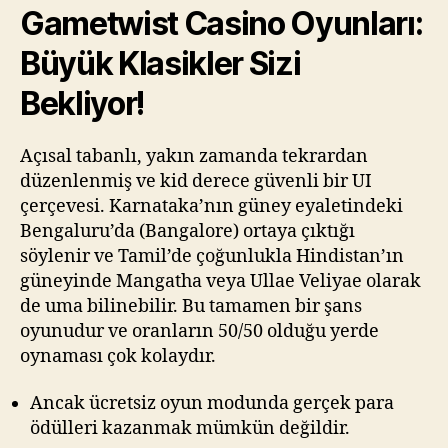
Gametwist Casino Oyunları:
Büyük Klasikler Sizi
Bekliyor!
Açısal tabanlı, yakın zamanda tekrardan
düzenlenmiş ve kid derece güvenli bir UI
çerçevesi. Karnataka’nın güney eyaletindeki
Bengaluru’da (Bangalore) ortaya çıktığı
söylenir ve Tamil’de çoğunlukla Hindistan’ın
güneyinde Mangatha veya Ullae Veliyae olarak
de uma bilinebilir. Bu tamamen bir şans
oyunudur ve oranların 50/50 olduğu yerde
oynaması çok kolaydır.
Ancak ücretsiz oyun modunda gerçek para
ödülleri kazanmak mümkün değildir.