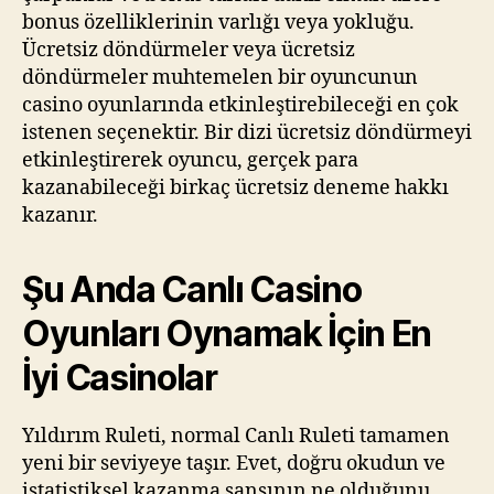
bonus özelliklerinin varlığı veya yokluğu.
Ücretsiz döndürmeler veya ücretsiz
döndürmeler muhtemelen bir oyuncunun
casino oyunlarında etkinleştirebileceği en çok
istenen seçenektir. Bir dizi ücretsiz döndürmeyi
etkinleştirerek oyuncu, gerçek para
kazanabileceği birkaç ücretsiz deneme hakkı
kazanır.
Şu Anda Canlı Casino
Oyunları Oynamak İçin En
İyi Casinolar
Yıldırım Ruleti, normal Canlı Ruleti tamamen
yeni bir seviyeye taşır. Evet, doğru okudun ve
istatistiksel kazanma şansının ne olduğunu