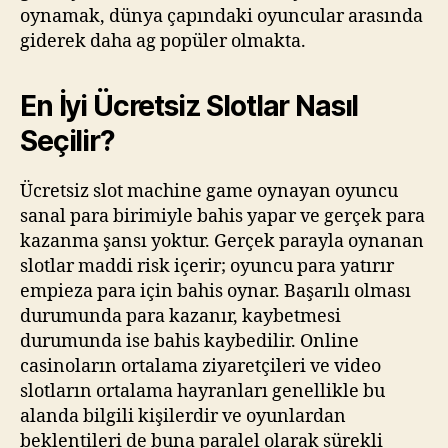
oynamak, dünya çapındaki oyuncular arasında
giderek daha ag popüler olmakta.
En İyi Ücretsiz Slotlar Nasıl
Seçilir?
Ücretsiz slot machine game oynayan oyuncu
sanal para birimiyle bahis yapar ve gerçek para
kazanma şansı yoktur. Gerçek parayla oynanan
slotlar maddi risk içerir; oyuncu para yatırır
empieza para için bahis oynar. Başarılı olması
durumunda para kazanır, kaybetmesi
durumunda ise bahis kaybedilir. Online
casinoların ortalama ziyaretçileri ve video
slotların ortalama hayranları genellikle bu
alanda bilgili kişilerdir ve oyunlardan
beklentileri de buna paralel olarak sürekli