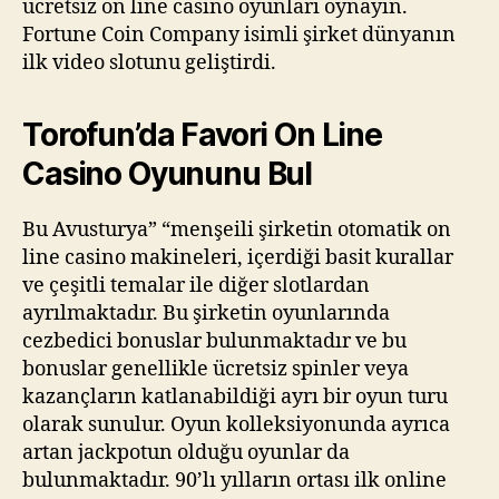
ücretsiz on line casino oyunları oynayın.
Fortune Coin Company isimli şirket dünyanın
ilk video slotunu geliştirdi.
Torofun’da Favori On Line
Casino Oyununu Bul
Bu Avusturya” “menşeili şirketin otomatik on
line casino makineleri, içerdiği basit kurallar
ve çeşitli temalar ile diğer slotlardan
ayrılmaktadır. Bu şirketin oyunlarında
cezbedici bonuslar bulunmaktadır ve bu
bonuslar genellikle ücretsiz spinler veya
kazançların katlanabildiği ayrı bir oyun turu
olarak sunulur. Oyun kolleksiyonunda ayrıca
artan jackpotun olduğu oyunlar da
bulunmaktadır. 90’lı yılların ortası ilk online