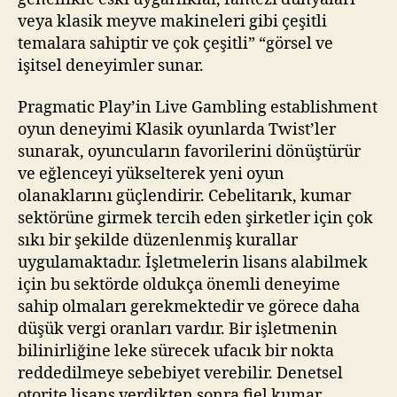
veya klasik meyve makineleri gibi çeşitli
temalara sahiptir ve çok çeşitli” “görsel ve
işitsel deneyimler sunar.
Pragmatic Play’in Live Gambling establishment
oyun deneyimi Klasik oyunlarda Twist’ler
sunarak, oyuncuların favorilerini dönüştürür
ve eğlenceyi yükselterek yeni oyun
olanaklarını güçlendirir. Cebelitarık, kumar
sektörüne girmek tercih eden şirketler için çok
sıkı bir şekilde düzenlenmiş kurallar
uygulamaktadır. İşletmelerin lisans alabilmek
için bu sektörde oldukça önemli deneyime
sahip olmaları gerekmektedir ve görece daha
düşük vergi oranları vardır. Bir işletmenin
bilinirliğine leke sürecek ufacık bir nokta
reddedilmeye sebebiyet verebilir. Denetsel
otorite lisans verdikten sonra fiel kumar