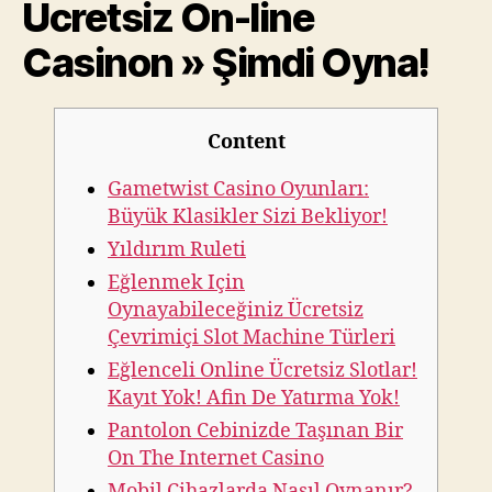
Ücretsiz On-line
Casinon » Şimdi Oyna!
Content
Gametwist Casino Oyunları:
Büyük Klasikler Sizi Bekliyor!
Yıldırım Ruleti
Eğlenmek Için
Oynayabileceğiniz Ücretsiz
Çevrimiçi Slot Machine Türleri
Eğlenceli Online Ücretsiz Slotlar!
Kayıt Yok! Afin De Yatırma Yok!
Pantolon Cebinizde Taşınan Bir
On The Internet Casino
Mobil Cihazlarda Nasıl Oynanır?