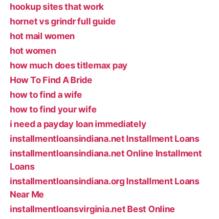
hookup sites that work
hornet vs grindr full guide
hot mail women
hot women
how much does titlemax pay
How To Find A Bride
how to find a wife
how to find your wife
i need a payday loan immediately
installmentloansindiana.net Installment Loans
installmentloansindiana.net Online Installment
Loans
installmentloansindiana.org Installment Loans
Near Me
installmentloansvirginia.net Best Online