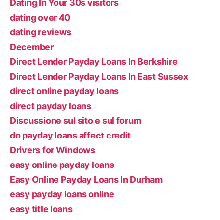
Dating In Your 30s visitors
dating over 40
dating reviews
December
Direct Lender Payday Loans In Berkshire
Direct Lender Payday Loans In East Sussex
direct online payday loans
direct payday loans
Discussione sul sito e sul forum
do payday loans affect credit
Drivers for Windows
easy online payday loans
Easy Online Payday Loans In Durham
easy payday loans online
easy title loans