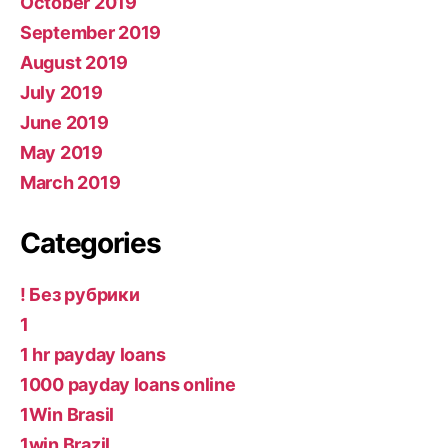
October 2019
September 2019
August 2019
July 2019
June 2019
May 2019
March 2019
Categories
! Без рубрики
1
1 hr payday loans
1000 payday loans online
1Win Brasil
1win Brazil