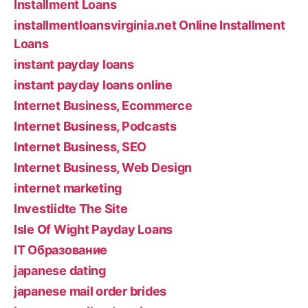
Installment Loans
installmentloansvirginia.net Online Installment
Loans
instant payday loans
instant payday loans online
Internet Business, Ecommerce
Internet Business, Podcasts
Internet Business, SEO
Internet Business, Web Design
internet marketing
Investiidte The Site
Isle Of Wight Payday Loans
IT Образование
japanese dating
japanese mail order brides