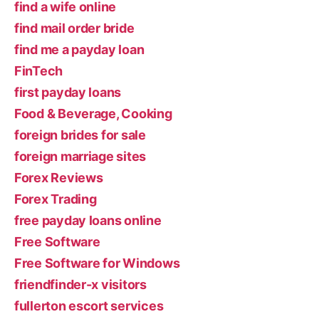
find a wife online
find mail order bride
find me a payday loan
FinTech
first payday loans
Food & Beverage, Cooking
foreign brides for sale
foreign marriage sites
Forex Reviews
Forex Trading
free payday loans online
Free Software
Free Software for Windows
friendfinder-x visitors
fullerton escort services