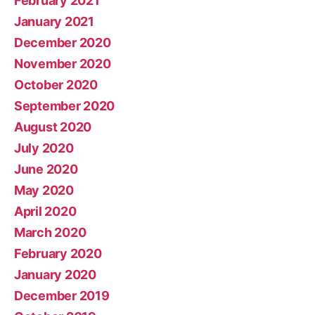
February 2021
January 2021
December 2020
November 2020
October 2020
September 2020
August 2020
July 2020
June 2020
May 2020
April 2020
March 2020
February 2020
January 2020
December 2019