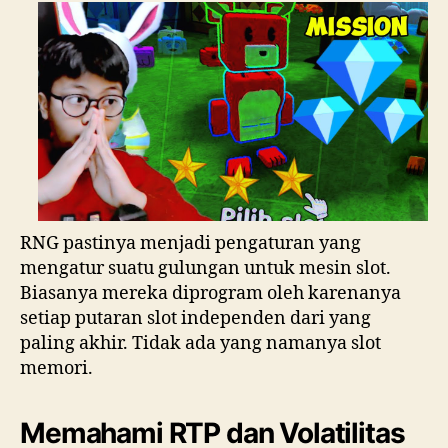
RNG pastinya menjadi pengaturan yang
mengatur suatu gulungan untuk mesin slot.
Biasanya mereka diprogram oleh karenanya
setiap putaran slot independen dari yang
paling akhir. Tidak ada yang namanya slot
memori.
Memahami RTP dan Volatilitas